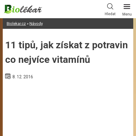
Skip
to
Hledat
Menu
content
Biolekar.cz
»
Návody
11 tipů, jak získat z potravin
co nejvíce vitamínů
8. 12. 2016