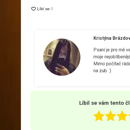
Kristýna Brázdo
Psaní je pro mě v
moje nejoblíbenějš
Mimo počítač ráda
na zub. :)
Líbil se vám tento č