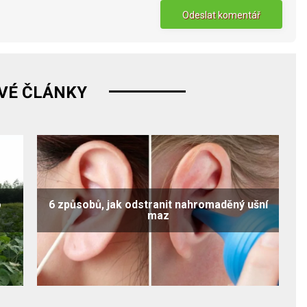
VÉ ČLÁNKY
o
6 způsobů, jak odstranit nahromaděný ušní
maz