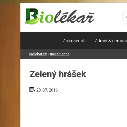
Skip
to
content
Zajímavosti
Zdraví & nemoci
Biolekar.cz
»
Ingredience
Zelený hrášek
28. 07. 2016