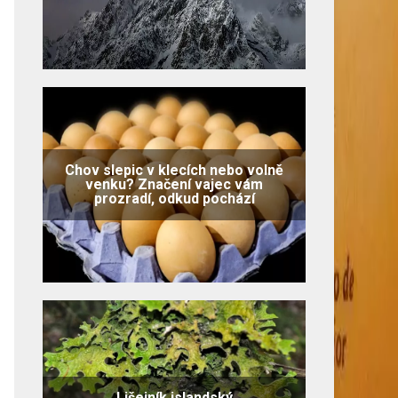
Chov slepic v klecích nebo volně
venku? Značení vajec vám
prozradí, odkud pochází
Lišejník islandský