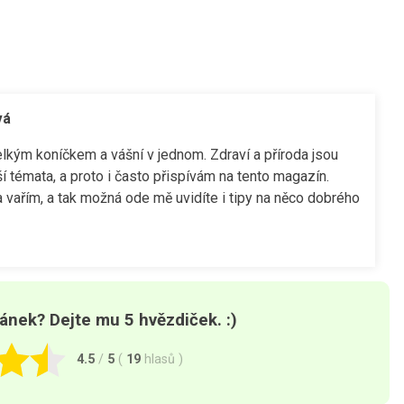
vá
elkým koníčkem a vášní v jednom. Zdraví a příroda jsou
í témata, a proto i často přispívám na tento magazín.
 vařím, a tak možná ode mě uvidíte i tipy na něco dobrého
lánek? Dejte mu 5 hvězdiček. :)
4.5
/
5
(
19
hlasů
)