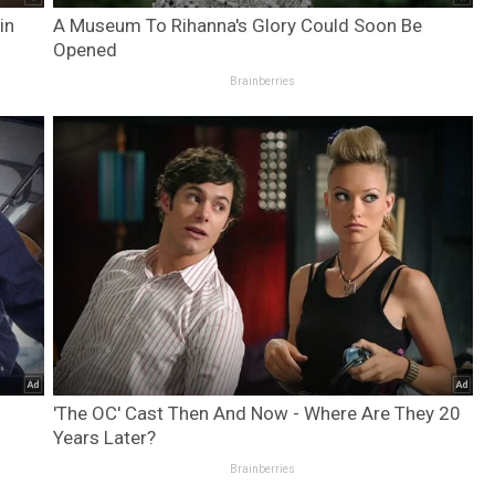
in
A Museum To Rihanna's Glory Could Soon Be
Opened
Brainberries
'The OC' Cast Then And Now - Where Are They 20
Years Later?
Brainberries