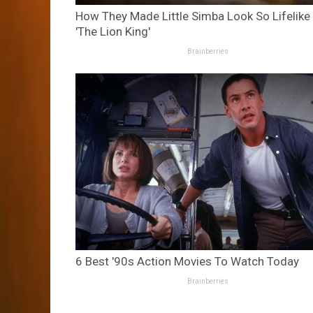
How They Made Little Simba Look So Lifelike 
'The Lion King'
Brainberries
6 Best '90s Action Movies To Watch Today
Brainberries