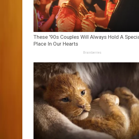
These '90s Couples Will Always Hold A Speci
Place In Our Hearts
Brainberries