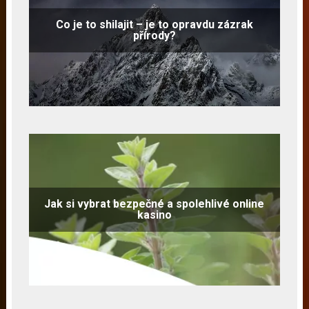
Co je to shilajit – je to opravdu zázrak
přírody?
Jak si vybrat bezpečné a spolehlivé online
kasino