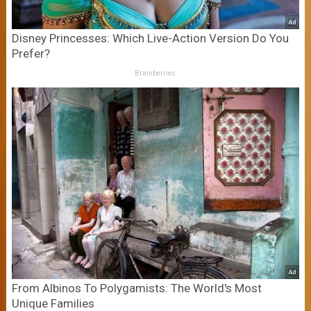
Disney Princesses: Which Live-Action Version Do You
Prefer?
Brainberries
From Albinos To Polygamists: The World's Most
Unique Families