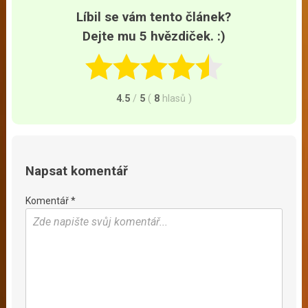
Líbil se vám tento článek?
Dejte mu 5 hvězdiček. :)
4.5
/
5
(
8
hlasů
)
Napsat komentář
Komentář *