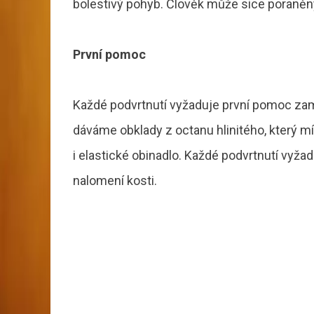
bolestivý pohyb. Člověk může sice poraněn
První pomoc
Každé podvrtnutí vyžaduje první pomoc zam
dáváme obklady z octanu hlinitého, který m
i elastické obinadlo. Každé podvrtnutí vyža
nalomení kosti.