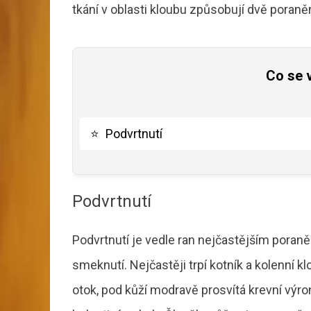
tkání v oblasti kloubu způsobují dvě poraněn
Co se 
⭐
Podvrtnutí
Podvrtnutí
Podvrtnutí je vedle ran nejčastějším poraně
smeknutí. Nejčastěji trpí kotník a kolenní k
otok, pod kůží modravě prosvítá krevní výro