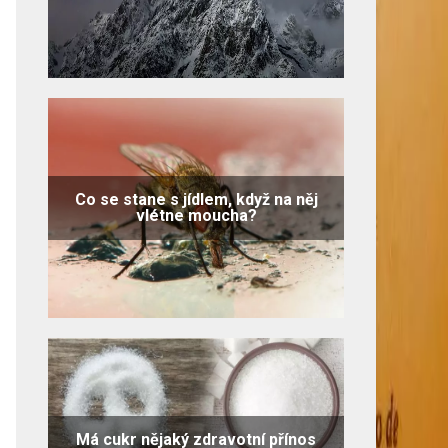
Co se stane s jídlem, když na něj
vlétne moucha?
Má cukr nějaký zdravotní přínos