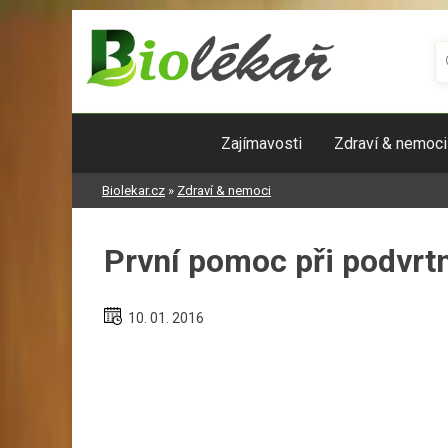
Skip
to
content
Zajímavosti
Zdraví & nemoci
Biolekar.cz
»
Zdraví & nemoci
První pomoc při podvrtn
10. 01. 2016