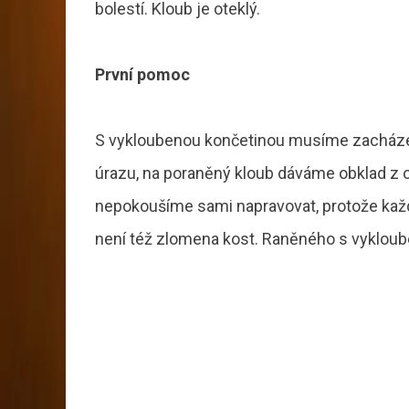
bolestí. Kloub je oteklý.
První pomoc
S vykloubenou končetinou musíme zacházet 
úrazu, na poraněný kloub dáváme obklad z o
nepokoušíme sami napravovat, protože každý
není též zlomena kost. Raněného s vykloub