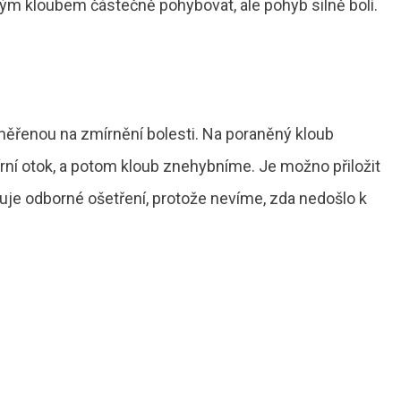
ým kloubem částečně pohybovat, ale pohyb silně bolí.
ěřenou na zmírnění bolesti. Na poraněný kloub
írní otok, a potom kloub znehybníme. Je možno přiložit
duje odborné ošetření, protože nevíme, zda nedošlo k