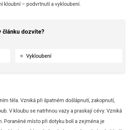
í kloubní – podvrtnutí a vykloubení.
v článku dozvíte?
⭐
Vykloubení
ním těla. Vzniká při špatném došlápnutí, zakopnutí,
loub. V kloubu se natrhnou vazy a praskají cévy. Vzniká
n. Poraněné místo při dotyku bolí a zejména je