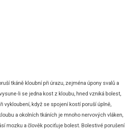
ruší tkáně kloubní při úrazu, zejména úpony svalů a
vysune-li se jedna kost z kloubu, hned vzniká bolest,
i vykloubení, když se spojení kostí poruší úplně,
kloubu a okolních tkáních je mnoho nervových vláken,
í mozku a člověk pociťuje bolest. Bolestivé porušení