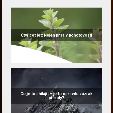
Čtyřicet let: Nejen prsa v pohotovosti
Co je to shilajit – je to opravdu zázrak
přírody?