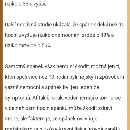
riziko o 33% vyšší.
Další nedávná studie ukázala, že spánek delší než 10
hodin zvyšuje riziko onemocnění srdce o 49% a
riziko mrtvice o 56%.
Samotný spánek však nemusí škodit, možná jen ti,
kteří spali více než 10 hodin byli nějakým způsobem
vážně nemocní a spánek byl jen jeden ze
symptomů. Ať tak či onak, vědci nemají o tom, proč
více než osm hodin spánku může škodit zdraví
srdce, ale faktem je, že spánek ovlivňuje
metabolismus glukózy, krevní tlak a úrovně zánětu –