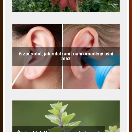
6 způsobů, jak odstranit nahromaděný ušní
maz