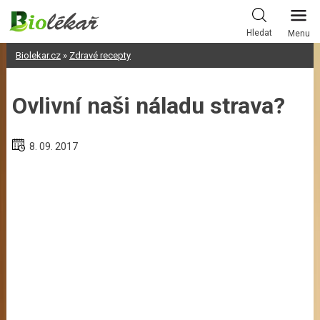
Skip
to
Hledat
Menu
content
Biolekar.cz
»
Zdravé recepty
Ovlivní naši náladu strava?
8. 09. 2017