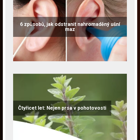
6 způsobů, jak odstranit nahromaděný ušní
maz
Čtyřicet let: Nejen prsa v pohotovosti