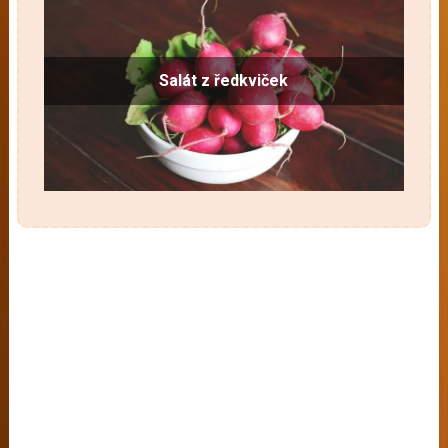
Salát z ředkviček