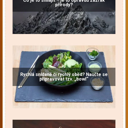
Co je to shilajit – je to opravdu zázrak
přírody?
Rychlá snídaně či rychlý oběd? Naučte se
připravovat tzv. „bowl“