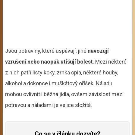
Jsou potraviny, které uspávají, jiné
navozují
vzrušení nebo naopak utišují bolest
. Mezi některé
z nich patří listy koky, zrnka opia, některé houby,
alkohol a dokonce i muškátový oříšek. Náladu
mohou ovlivnit i běžná jídla, ovšem závislost mezi
potravou a náladami je velice složitá.
Co se v článku dozvíte?