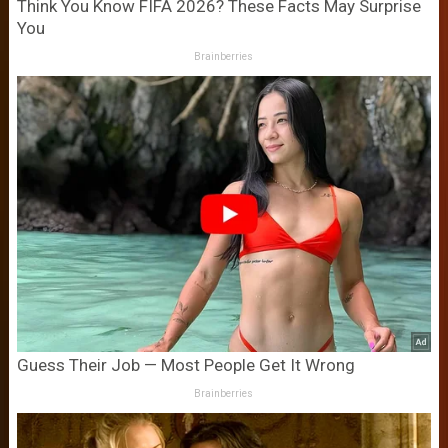
Think You Know FIFA 2026? These Facts May Surprise
You
Brainberries
Guess Their Job — Most People Get It Wrong
Brainberries