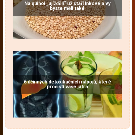
Na quinoi „ujížděli“ už staří Inkové a vy
byste měli také
6 účinných detoxikačních nápojů, které
pročistí vaše játra