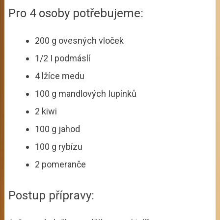
Pro 4 osoby potřebujeme:
200 g ovesných vloček
1/2 I podmáslí
4 lžíce medu
100 g mandlových Iupínků
2 kiwi
100 g jahod
100 g rybízu
2 pomeranče
Postup přípravy: