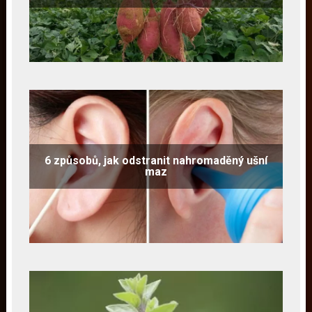
6 způsobů, jak odstranit nahromaděný ušní
maz