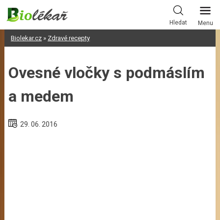
Skip
to
Hledat
Menu
content
Biolekar.cz
»
Zdravé recepty
Ovesné vločky s podmáslím
a medem
29. 06. 2016