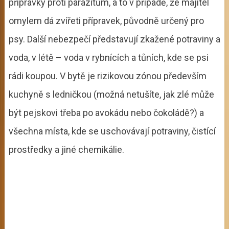
přípravky proti parazitům, a to v případě, že majitel
omylem dá zvířeti přípravek, původně určený pro
psy. Další nebezpečí představují zkažené potraviny a
voda, v létě – voda v rybnících a tůních, kde se psi
rádi koupou. V bytě je rizikovou zónou především
kuchyně s ledničkou (možná netušíte, jak zlé může
být pejskovi třeba po avokádu nebo čokoládě?) a
všechna místa, kde se uschovávají potraviny, čistící
prostředky a jiné chemikálie.