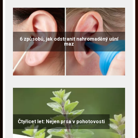
6 způsobů, jak odstranit nahromaděný ušní
maz
Čtyřicet let: Nejen prsa v pohotovosti