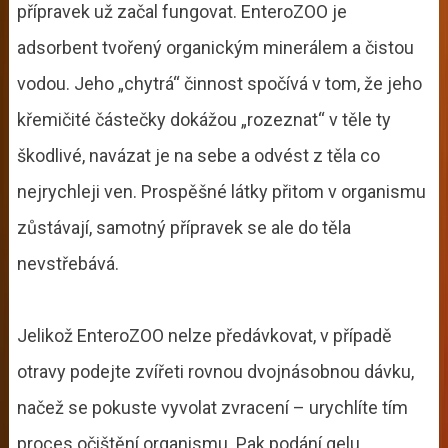
přípravek už začal fungovat. EnteroZOO je
adsorbent tvořený organickým minerálem a čistou
vodou. Jeho „chytrá“ činnost spočívá v tom, že jeho
křemičité částečky dokážou „rozeznat“ v těle ty
škodlivé, navázat je na sebe a odvést z těla co
nejrychleji ven. Prospěšné látky přitom v organismu
zůstávají, samotný přípravek se ale do těla
nevstřebává.
Jelikož EnteroZOO nelze předávkovat, v případě
otravy podejte zvířeti rovnou dvojnásobnou dávku,
načež se pokuste vyvolat zvracení – urychlíte tím
proces očištění organismu. Pak podání gelu