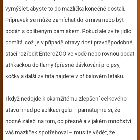
vymýšlet, abyste to do mazlíčka konečně dostali.
Přípravek se může zamíchat do krmiva nebo být
podán s oblíbeným pamlskem. Pokud ale zvíře jídlo
odmítá, což je v případě otravy dost pravděpodobné,
stačí rozředit EnteroZOO ve vodě nebo rovnou podat
stříkačkou do tlamy (přesné dávkování pro psy,
kočky a další zvířata najdete v příbalovém letáku.
I když nedojde k okamžitému zlepšení celkového
stavu hned po aplikaci gelu – pamatujme si, že
hodně záleží na tom, co přesně a v jakém množství
váš mazlíček spotřeboval – musíte vědět, že