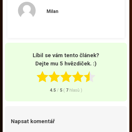
Milan
Líbil se vám tento článek?
Dejte mu 5 hvězdiček. :)
4.5
/
5
(
7
hlasů
)
Napsat komentář