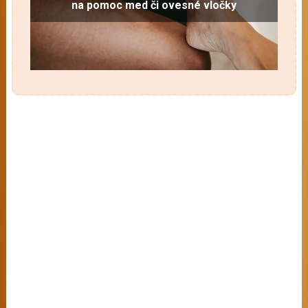
na pomoc med či ovesné vločky