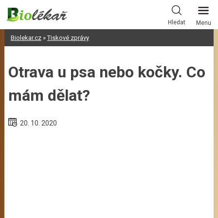
Skip
to
Hledat
Menu
content
Biolekar.cz
»
Tiskové zprávy
Otrava u psa nebo kočky. Co
mám dělat?
20. 10. 2020