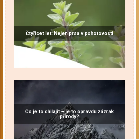
Čtyřicet let: Nejen prsa v pohotovosti
Co je to shilajit – je to opravdu zázrak
přírody?