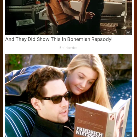
And They Did Show This In Bohemian Rapsody!
Brainberries