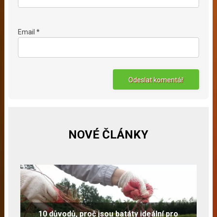
Email *
NOVÉ ČLÁNKY
10 důvodů, proč jsou batáty ideální pro