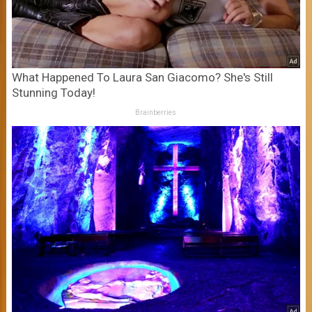
What Happened To Laura San Giacomo? She's Still
Stunning Today!
Brainberries