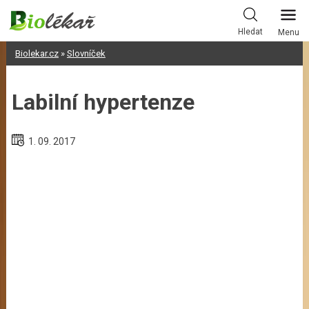
Skip
to
Hledat
Menu
content
Biolekar.cz
»
Slovníček
Labilní hypertenze
1. 09. 2017