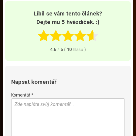
Líbil se vám tento článek?
Dejte mu 5 hvězdiček. :)
4.6
/
5
(
10
hlasů
)
Napsat komentář
Komentář *