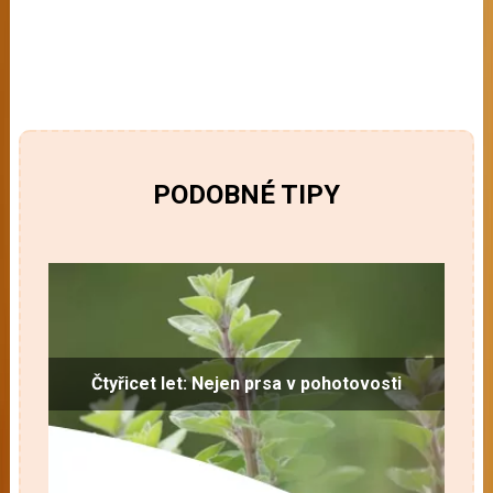
PODOBNÉ TIPY
Čtyřicet let: Nejen prsa v pohotovosti