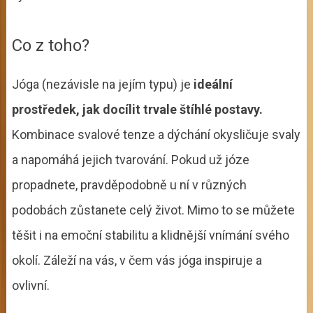
Co z toho?
Jóga (nezávisle na jejím typu) je
ideální
prostředek, jak docílit trvale štíhlé postavy.
Kombinace svalové tenze a dýchání okysličuje svaly
a napomáhá jejich tvarování. Pokud už józe
propadnete, pravděpodobně u ní v různých
podobách zůstanete celý život. Mimo to se můžete
těšit i na emoční stabilitu a klidnější vnímání svého
okolí. Záleží na vás, v čem vás jóga inspiruje a
ovlivní.