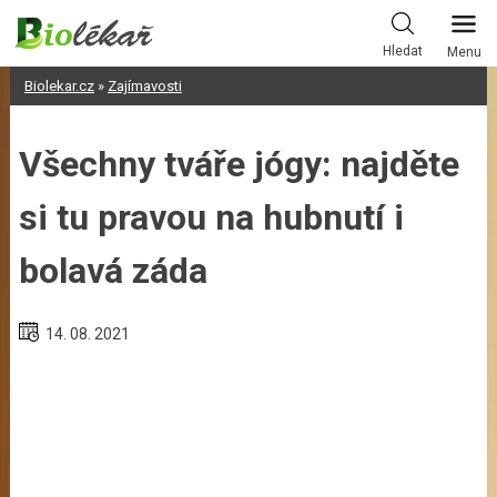
Skip
to
Hledat
Menu
content
Biolekar.cz
»
Zajímavosti
Všechny tváře jógy: najděte
si tu pravou na hubnutí i
bolavá záda
14. 08. 2021