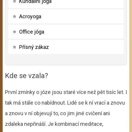
⭐
Kundalini jóga
⭐
Acroyoga
⭐
Office jóga
⭐
Přísný zákaz
Kde se vzala?
První zmínky o józe jsou staré více než pět tisíc let. I
tak má stále co nabídnout. Lidé se k ní vrací a znovu
a znovu v ní objevují to, co jim jiné cvičení ani
zdaleka nepřináší. Je kombinací meditace,