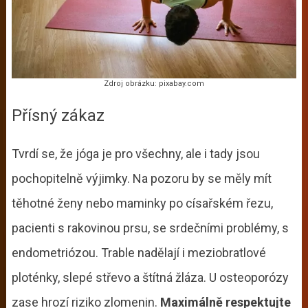
Zdroj obrázku: pixabay.com
Přísný zákaz
Tvrdí se, že jóga je pro všechny, ale i tady jsou
pochopitelně výjimky. Na pozoru by se měly mít
těhotné ženy nebo maminky po císařském řezu,
pacienti s rakovinou prsu, se srdečními problémy, s
endometriózou. Trable nadělají i meziobratlové
ploténky, slepé střevo a štítná žláza. U osteoporózy
zase hrozí riziko zlomenin.
Maximálně respektujte