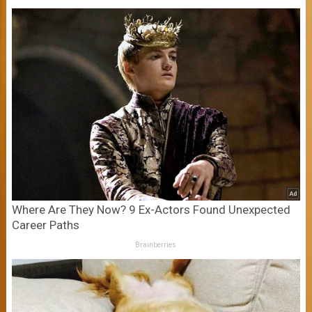
Where Are They Now? 9 Ex-Actors Found Unexpected
Career Paths
Brainberries