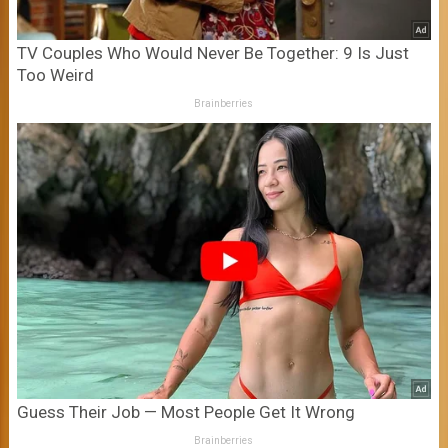
TV Couples Who Would Never Be Together: 9 Is Just
Too Weird
Brainberries
Guess Their Job — Most People Get It Wrong
Brainberries