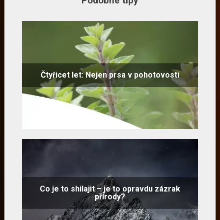
Podobné tipy
Čtyřicet let: Nejen prsa v pohotovosti
Co je to shilajit – je to opravdu zázrak
přírody?