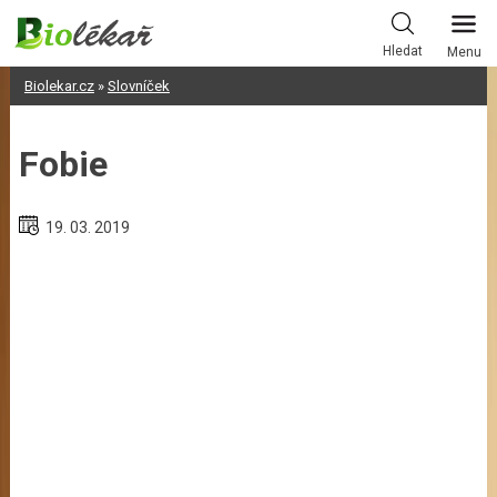
Skip
to
Hledat
Menu
content
Biolekar.cz
»
Slovníček
Fobie
19. 03. 2019