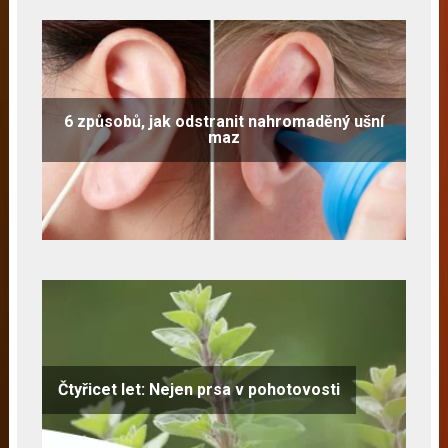
6 způsobů, jak odstranit nahromaděný ušní
maz
Čtyřicet let: Nejen prsa v pohotovosti