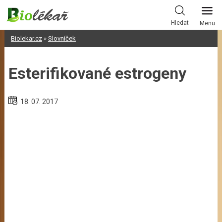
Skip
to
Hledat
Menu
content
Biolekar.cz
»
Slovníček
Esterifikované estrogeny
18. 07. 2017