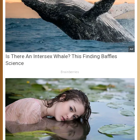
Is There An Intersex Whale? This Finding Baffles
Science
Brainberries