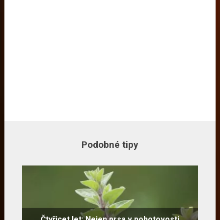
Podobné tipy
Čtyřicet let: Nejen prsa v pohotovosti