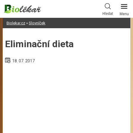
Skip
to
Hledat
Menu
content
Biolekar.cz
»
Slovníček
Eliminační dieta
18. 07. 2017