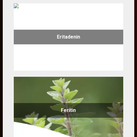
Eritadenin
Feritin