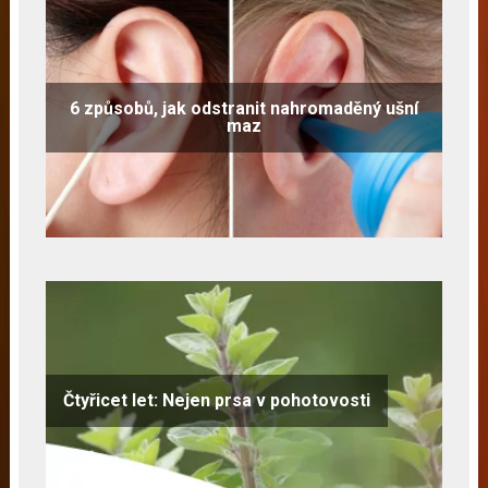
6 způsobů, jak odstranit nahromaděný ušní
maz
Čtyřicet let: Nejen prsa v pohotovosti