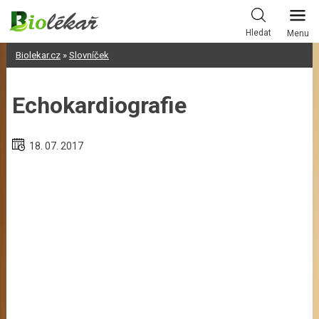
Skip
to
Hledat
Menu
content
Biolekar.cz
»
Slovníček
Echokardiografie
18. 07. 2017