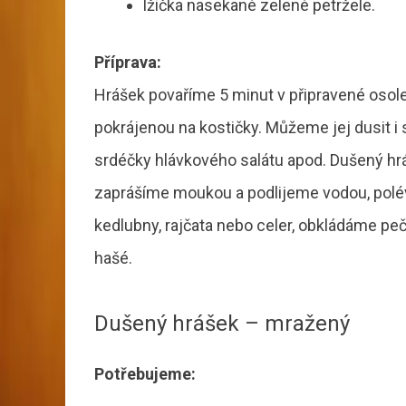
lžička nasekané zelené petržele.
Příprava:
Hrášek povaříme 5 minut v připravené osol
pokrájenou na kostičky. Můžeme jej dusit i s
srdéčky hlávkového salátu apod. Dušený hr
zaprášíme moukou a podlijeme vodou, pol
kedlubny, rajčata nebo celer, obkládáme pe
hašé.
Dušený hrášek – mražený
Potřebujeme: