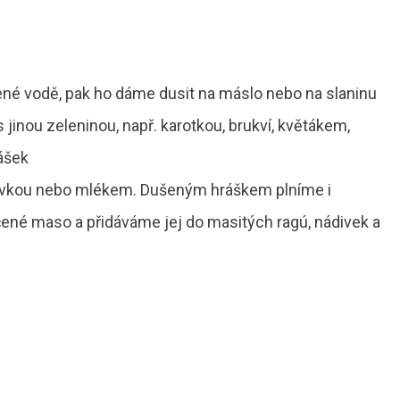
ené vodě, pak ho dáme dusit na máslo nebo na slaninu
 jinou zeleninou, např. karotkou, brukví, květákem,
ášek
évkou nebo mlékem. Dušeným hráškem plníme i
čené maso a přidáváme jej do masitých ragú, nádivek a