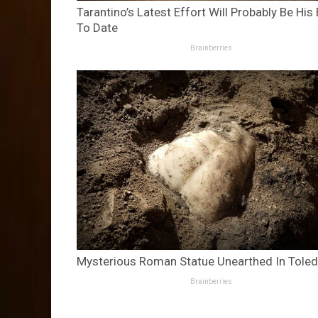
Tarantino’s Latest Effort Will Probably Be His
To Date
Brainberries
Mysterious Roman Statue Unearthed In Tole
Brainberries