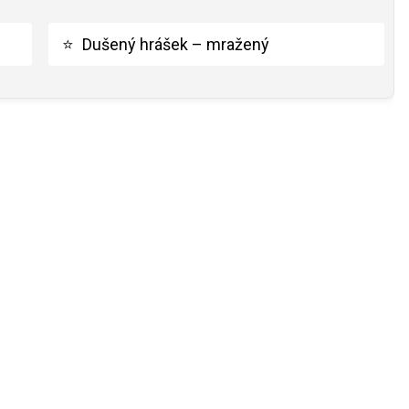
⭐
Dušený hrášek – mražený