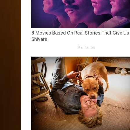
8 Movies Based On Real Stories That Give Us
Shivers
Brainberries