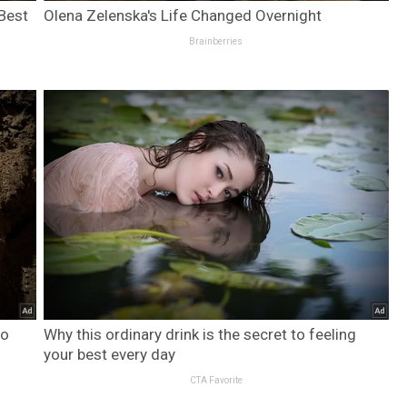
 Best
Olena Zelenska's Life Changed Overnight
Brainberries
do
Why this ordinary drink is the secret to feeling
your best every day
CTA Favorite