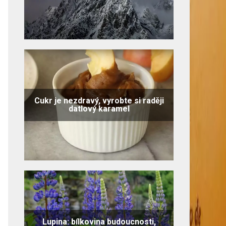
Cukr je nezdravý, vyrobte si raději
datlový karamel
Lupina: bílkovina budoucnosti,