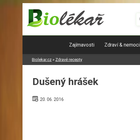
Skip
to
content
Zajímavosti
Zdraví & nemoci
Biolekar.cz
»
Zdravé recepty
Dušený hrášek
20. 06. 2016