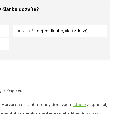
v článku dozvíte?
⭐
Jak žít nejen dlouho, ale i zdravě
pixabay.com
 z Harvardu dal dohromady dosavadní
studie
a spočítal,
pravidel zdravého životního stylu
. Nejedná se o