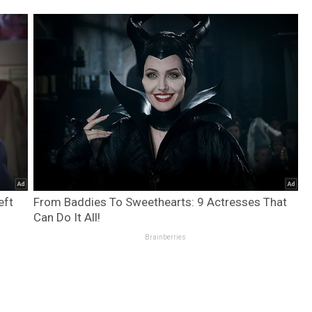
eft
From Baddies To Sweethearts: 9 Actresses That
Can Do It All!
Brainberries