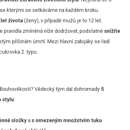
, se kterými se setkáváme na každém kroku.
 let života
(ženy), v případě mužů je to 12 let.
e pravidla zmíněná níže dodržovat, podstatně
snížíte
častým příčinám úmrtí. Mezi hlavní zabijáky se řadí
ukrovka 2. typu.
é dlouhověkosti? Vědecký tým dal dohromady
5
 stylu
:
inné složky
a
s omezeným množstvím tuku