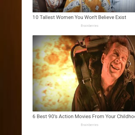
10 Tallest Women You Won't Believe Exist
Brainberries
6 Best 90’s Action Movies From Your Childh
Brainberries