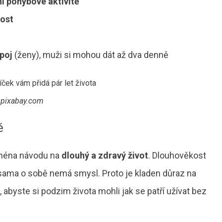
í pohybové aktivitě
ost
ápoj
(ženy), muži si mohou dát až dva denně
pixabay.com
ě
jména návodu na
dlouhý a zdravý život
. Dlouhověkost
ama o sobě nemá smysl. Proto je kladen důraz na
, abyste si podzim života mohli jak se patří užívat bez