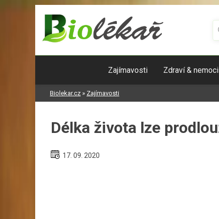
Skip
to
content
Zajímavosti
Zdraví & nemoci
Biolekar.cz
»
Zajímavosti
Délka života lze prodlouž
17. 09. 2020