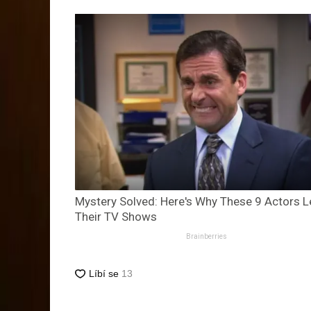
Mystery Solved: Here's Why These 9 Actors L
Their TV Shows
Brainberries