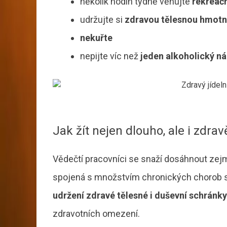
několik hodin týdně věnujte
rekreačn
udržujte si
zdravou tělesnou hmotn
nekuřte
nepijte víc než
jeden alkoholický n
Jak žít nejen dlouho, ale i zdrav
Vědečtí pracovníci se snaží dosáhnout ze
spojená s množstvím chronických chorob s
udržení zdravé tělesné i duševní schránky
zdravotních omezení.