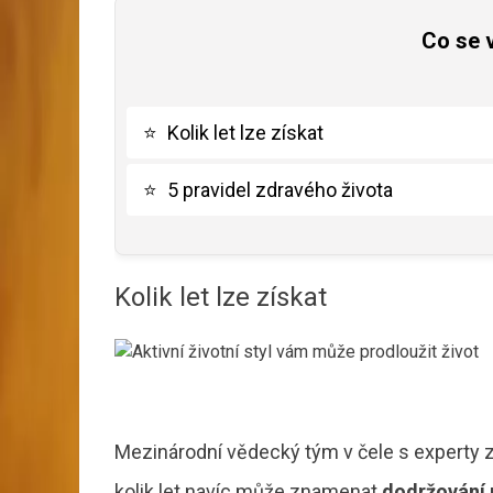
Co se 
⭐
Kolik let lze získat
⭐
5 pravidel zdravého života
Kolik let lze získat
Mezinárodní vědecký tým v čele s experty
kolik let navíc může znamenat
dodržování 