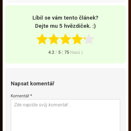
Líbil se vám tento článek?
Dejte mu 5 hvězdiček. :)
4.2
/
5
(
75
hlasů
)
Napsat komentář
Komentář *