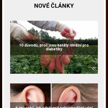
NOVÉ ČLÁNKY
10 důvodů, proč jsou batáty ideální pro
diabetiky
6 způsobů, jak odstranit nahromaděný ušní