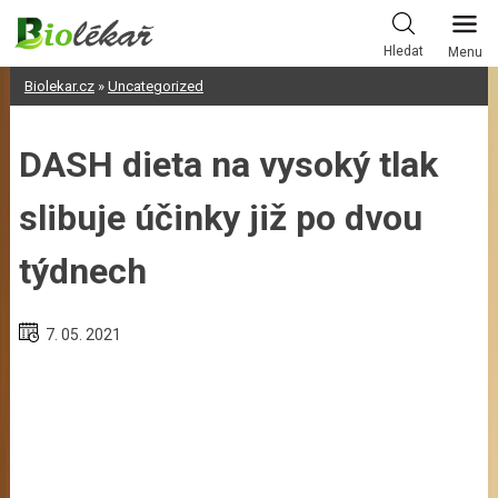
Skip
to
Hledat
Menu
content
Biolekar.cz
»
Uncategorized
DASH dieta na vysoký tlak
slibuje účinky již po dvou
týdnech
7. 05. 2021