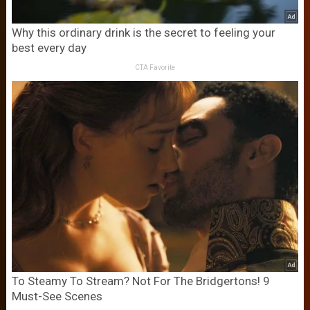
Why this ordinary drink is the secret to feeling your
best every day
CTA Favorite
To Steamy To Stream? Not For The Bridgertons! 9
Must-See Scenes