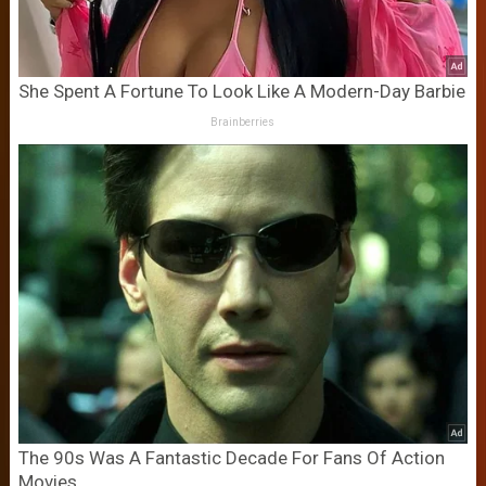
She Spent A Fortune To Look Like A Modern-Day Barbie
Brainberries
The 90s Was A Fantastic Decade For Fans Of Action
Movies