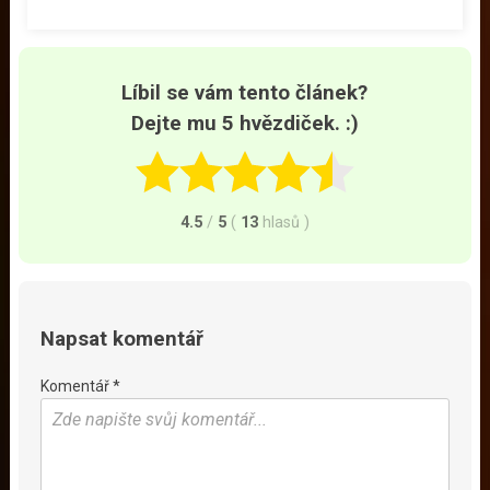
Líbil se vám tento článek?
Dejte mu 5 hvězdiček. :)
4.5
/
5
(
13
hlasů
)
Napsat komentář
Komentář *