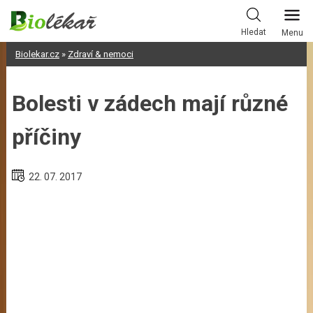
Skip
to
Hledat
Menu
content
Biolekar.cz
»
Zdraví & nemoci
Bolesti v zádech mají různé
příčiny
22. 07. 2017