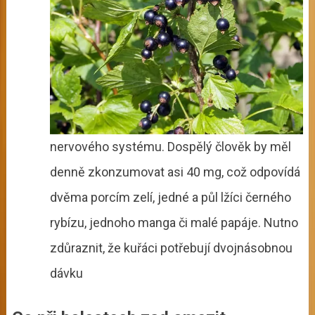
nervového systému. Dospělý člověk by měl
denně zkonzumovat asi 40 mg, což odpovídá
dvěma porcím zelí, jedné a půl lžíci černého
rybízu, jednoho manga či malé papáje. Nutno
zdůraznit, že kuřáci potřebují dvojnásobnou
dávku