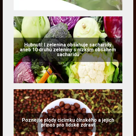
Hubnutí: I zelenina obsahuje sacharidy
aneb 10 druhů zeleniny s nízkým obsahem
sacharidů
Poznejte plody cicimku čínského a jejich
přínos pro lidské zdraví