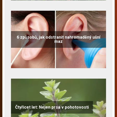
6 způsobů, jak odstranit nahromaděný ušní
maz
Čtyřicet let: Nejen prsa v pohotovosti