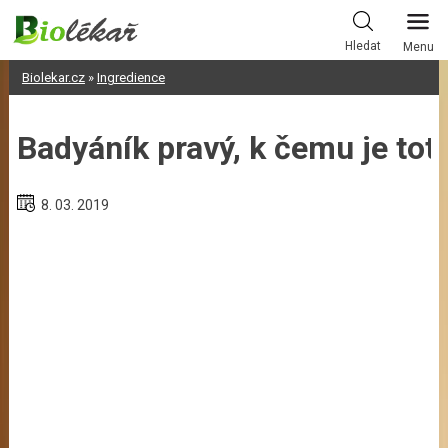
Skip
to
Hledat
Menu
content
Biolekar.cz
»
Ingredience
Badyáník pravý, k čemu je tot
8. 03. 2019