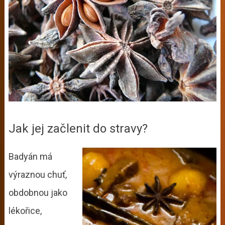
Jak jej začlenit do stravy?
Badyán má
výraznou chuť,
obdobnou jako
lékořice,