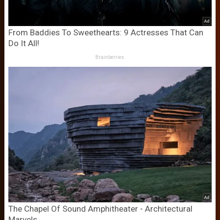
From Baddies To Sweethearts: 9 Actresses That Can
Do It All!
Brainberries
The Chapel Of Sound Amphitheater - Architectural
Marvels