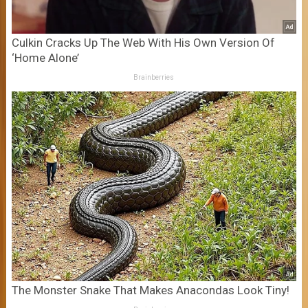
Culkin Cracks Up The Web With His Own Version Of
‘Home Alone’
Brainberries
The Monster Snake That Makes Anacondas Look Tiny!