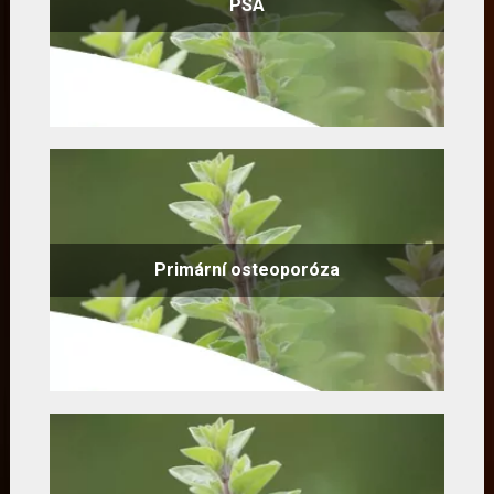
PSA
Primární osteoporóza