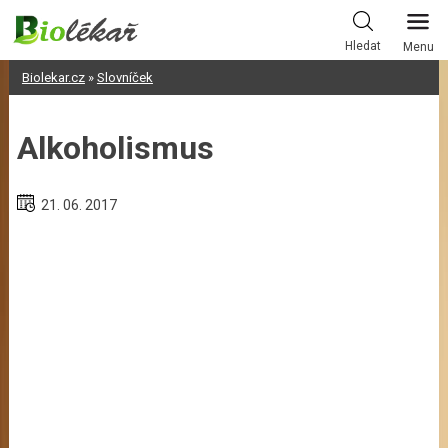
Skip
to
Hledat
Menu
content
Biolekar.cz
»
Slovníček
Alkoholismus
21. 06. 2017