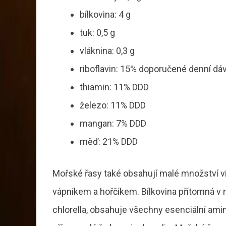
bílkovina: 4 g
tuk: 0,5 g
vláknina: 0,3 g
riboflavin: 15% doporučené denní dá
thiamin: 11% DDD
železo: 11% DDD
mangan: 7% DDD
měď: 21% DDD
Mořské řasy také obsahují malé množství vi
vápníkem a hořčíkem. Bílkovina přítomná v n
chlorella, obsahuje všechny esenciální ami