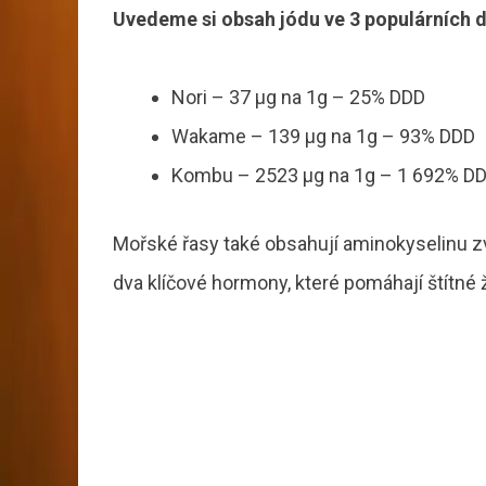
Uvedeme si obsah jódu ve 3 populárních d
Nori – 37 μg na 1g – 25% DDD
Wakame – 139 μg na 1g – 93% DDD
Kombu – 2523 μg na 1g – 1 692% D
Mořské řasy také obsahují aminokyselinu zva
dva klíčové hormony, které pomáhají štítné