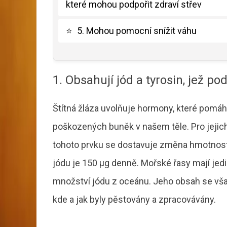
které mohou podpořit zdraví střev
⭐
5. Mohou pomocní snížit váhu
1. Obsahují jód a tyrosin, jež po
Štítná žláza uvolňuje hormony, které pomáhaj
poškozených buněk v našem těle. Pro jejic
tohoto prvku se dostavuje změna hmotnosti
jódu je 150 μg denně. Mořské řasy mají j
množství jódu z oceánu. Jeho obsah se však v
kde a jak byly pěstovány a zpracovávány.