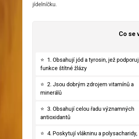
jídelníčku.
Co se 
⭐
1. Obsahují jód a tyrosin, jež podporuj
funkce štítné žlázy
⭐
2. Jsou dobrým zdrojem vitamínů a
minerálů
⭐
3. Obsahují celou řadu významných
antioxidantů
⭐
4. Poskytují vlákninu a polysacharidy,