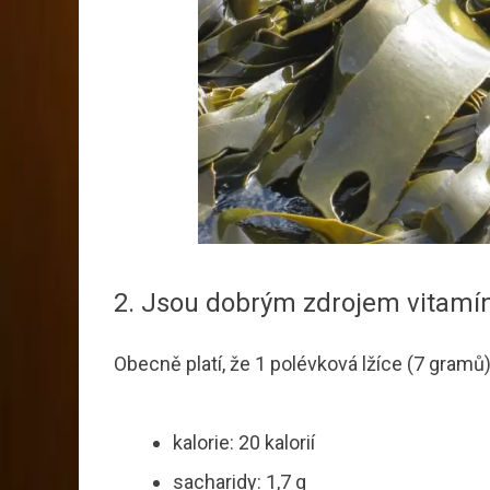
2. Jsou dobrým zdrojem vitamí
Obecně platí, že 1 polévková lžíce (7 gram
kalorie: 20 kalorií
sacharidy: 1,7 g