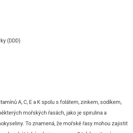
vky (DDD)
tamínů A, C, E a K spolu s folátem, zinkem, sodíkem,
ěkterých mořských řasách, jako je spirulina a
nokyseliny. To znamená, že mořské řasy mohou zajistit