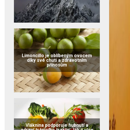
Limoncillo je oblíbeným ovocem
díky své chuti a zdravotním
přínosům
Vláknina podporuje hubnutí a
zdraví trávicího traktu. Jak ji více