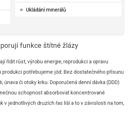
⭐
Ukládání minerálů
dporují funkce štítné žlázy
í řídit růst, výrobu energie, reprodukci a opravu
h produkci potřebujeme jód. Bez dostatečného přísunu
, únava či otoky krku. Doporučená denní dávka (DDD)
edinečnou schopnost absorbovat koncentrované
 jednotlivých druzích řas liší a to v závislosti na tom,