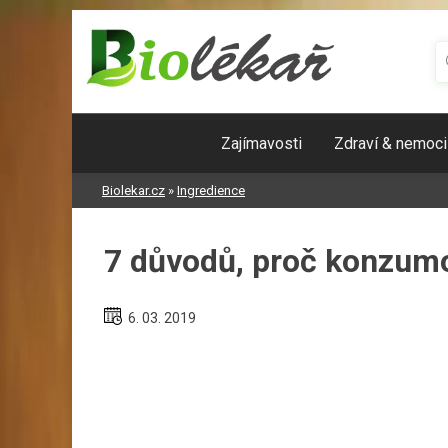
Skip
to
content
Zajímavosti
Zdraví & nemoci
Biolekar.cz
»
Ingredience
7 důvodů, proč konzum
6. 03. 2019