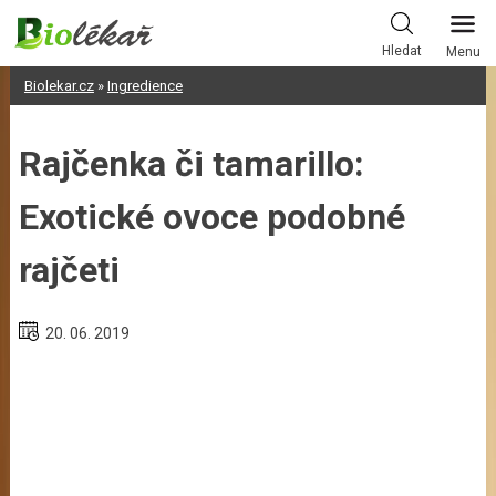
Skip
to
Hledat
Menu
content
Biolekar.cz
»
Ingredience
Rajčenka či tamarillo:
Exotické ovoce podobné
rajčeti
20. 06. 2019