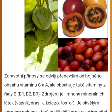
Zdravotní přínosy se odvíjí především od hojného
obsahu vitamínu C a A, ale obsahuje také vitamíny z
řady B (B1, B2, B3). Zdrojem je i mnoha minerálních
látek (vápník, draslík, železo, fosfor). Je skvělým
zdrojem pektinu, který je důležitý pro zrak a imunitní