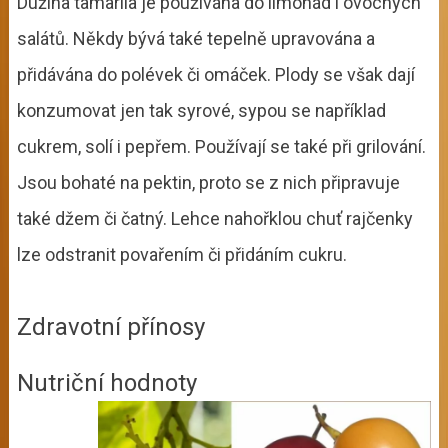
Dužina tamarila je používána do limonád i ovocných
salátů. Někdy bývá také tepelně upravována a
přidávána do polévek či omáček. Plody se však dají
konzumovat jen tak syrové, sypou se například
cukrem, solí i pepřem. Používají se také při grilování.
Jsou bohaté na pektin, proto se z nich připravuje
také džem či čatný. Lehce nahořklou chuť rajčenky
lze odstranit povařením či přidáním cukru.
Zdravotní přínosy
Nutriční hodnoty