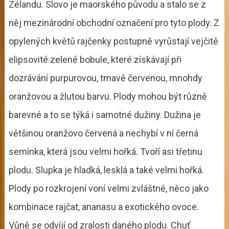
Zélandu. Slovo je maorského původu a stalo se z
něj mezinárodní obchodní označení pro tyto plody. Z
opylených květů rajčenky postupně vyrůstají vejčitě
elipsovité zelené bobule, které získávají při
dozrávání purpurovou, tmavě červenou, mnohdy
oranžovou a žlutou barvu. Plody mohou být různě
barevné a to se týká i samotné dužiny. Dužina je
většinou oranžovo červená a nechybí v ní černá
semínka, která jsou velmi hořká. Tvoří asi třetinu
plodu. Slupka je hladká, lesklá a také velmi hořká.
Plody po rozkrojení voní velmi zvláštně, něco jako
kombinace rajčat, ananasu a exotického ovoce.
Vůně se odvíjí od zralosti daného plodu. Chuť