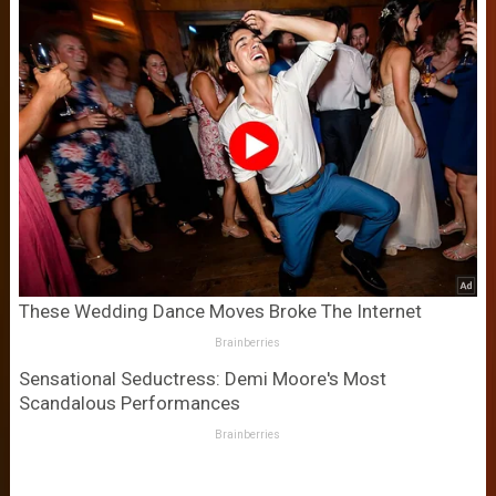
These Wedding Dance Moves Broke The Internet
Brainberries
Sensational Seductress: Demi Moore's Most
Scandalous Performances
Brainberries