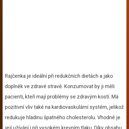
Rajčenka je ideální při redukčních dietách a jako
doplněk ve zdravé stravě. Konzumovat by ji měli
pacienti, kteří mají problémy se zdravým kostí. Má
pozitivní vliv také na kardiovaskulární systém, jelikož
redukuje hladinu špatného cholesterolu. Vhodné je
její užívání i při vysokém krevním tlaku. Díky obsahu