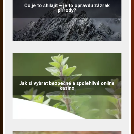
Co je to shilajit – je to opravdu zázrak
přírody?
Jak si vybrat bezpečné a spolehlivé online
kasino