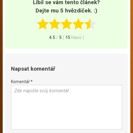
Líbil se vám tento článek?
Dejte mu 5 hvězdiček. :)
4.5
/
5
(
15
hlasů
)
Napsat komentář
Komentář *