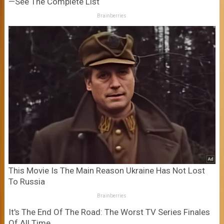
—See The Complete List
Brainberries
This Movie Is The Main Reason Ukraine Has Not Lost
To Russia
Brainberries
It's The End Of The Road: The Worst TV Series Finales
Of All Time