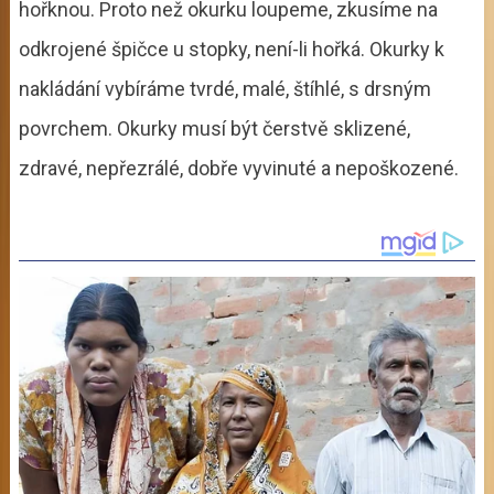
hořknou. Proto než okurku loupeme, zkusíme na
odkrojené špičce u stopky, není-li hořká. Okurky k
nakládání vybíráme tvrdé, malé, štíhlé, s drsným
povrchem. Okurky musí být čerstvě sklizené,
zdravé, nepřezrálé, dobře vyvinuté a nepoškozené.