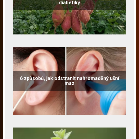
diabetiky
6 způsobů, jak odstranit nahromaděný ušní
maz