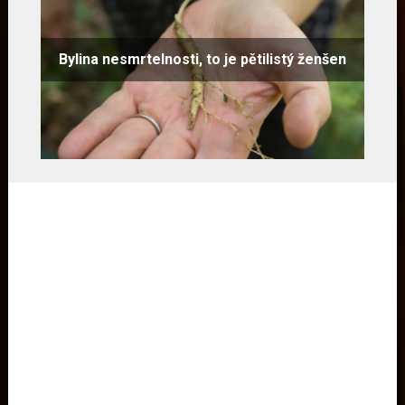
Bylina nesmrtelnosti, to je pětilistý ženšen