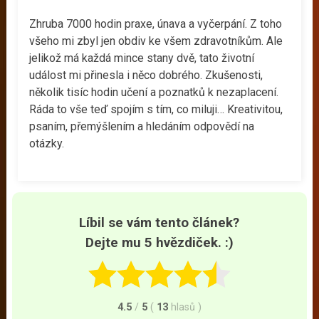
Zhruba 7000 hodin praxe, únava a vyčerpání. Z toho
všeho mi zbyl jen obdiv ke všem zdravotníkům. Ale
jelikož má každá mince stany dvě, tato životní
událost mi přinesla i něco dobrého. Zkušenosti,
několik tisíc hodin učení a poznatků k nezaplacení.
Ráda to vše teď spojím s tím, co miluji… Kreativitou,
psaním, přemýšlením a hledáním odpovědí na
otázky.
Líbil se vám tento článek?
Dejte mu 5 hvězdiček. :)
4.5
/
5
(
13
hlasů
)