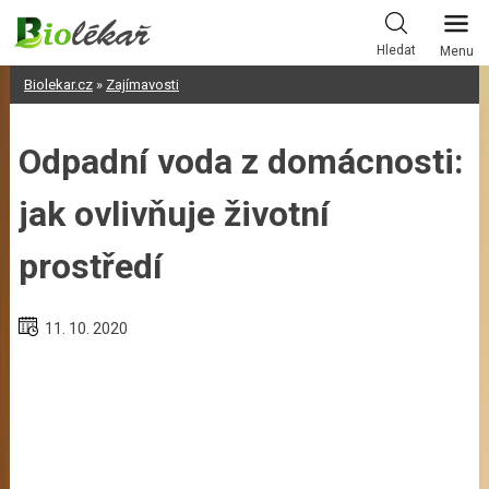
Skip
to
Hledat
Menu
content
Biolekar.cz
»
Zajímavosti
Odpadní voda z domácnosti:
jak ovlivňuje životní
prostředí
11. 10. 2020