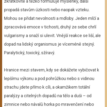
zkratkovitě a těžko formuluje myšlenky, další
propadá stavům úzkosti nebo naopak vzteku.
Mohou se přidat nevolnosti a mdloby. Jeden mlčí a
zpracovává emoce v tichosti, druhý ze sebe chrlí
vulgarismy a snaží si ulevit. Vnější reakce se liší, ale
dopad na lidský organismus je víceméně stejný.
Paralytický, toxický, sžíravý.
Hranice mezi stavem, kdy se dokážete vybičovat k
lepšímu výkonu a pod pohrůžkou nebo s vidinou
strachu jdete přímo k cíli, a okamžikem totální
paralýzy a citelných dopadů na tělo a duši – od
zimnice nebo návalů horka po mravenčení nebo