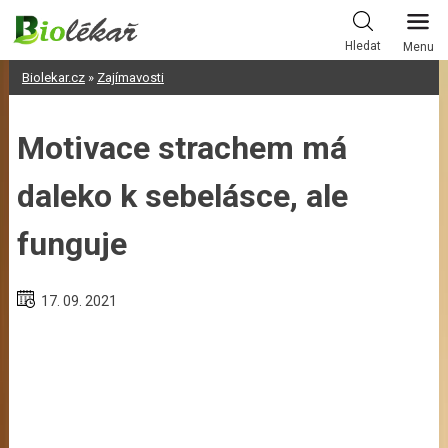
Skip
to
Hledat
Menu
content
Biolekar.cz
»
Zajímavosti
Motivace strachem má
daleko k sebelásce, ale
funguje
17. 09. 2021