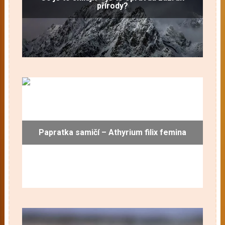
přírody?
Papratka samičí – Athyrium filix femina