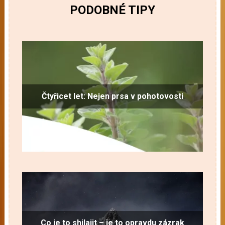
PODOBNÉ TIPY
Čtyřicet let: Nejen prsa v pohotovosti
Co je to shilajit – je to opravdu zázrak