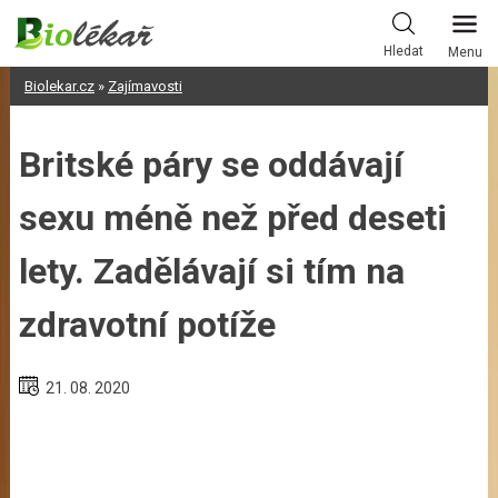
Skip
to
Hledat
Menu
content
Biolekar.cz
»
Zajímavosti
Britské páry se oddávají
sexu méně než před deseti
lety. Zadělávají si tím na
zdravotní potíže
21. 08. 2020