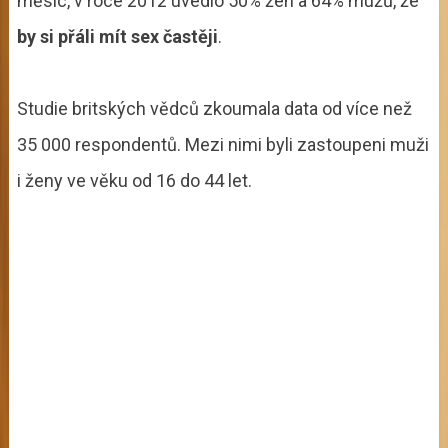
měsíc, v roce 2012 uvedlo 50% žen a 64% mužů, že
by si přáli mít sex častěji
.
Studie britských vědců zkoumala data od více než
35 000 respondentů. Mezi nimi byli zastoupeni muži
i ženy ve věku od 16 do 44 let.