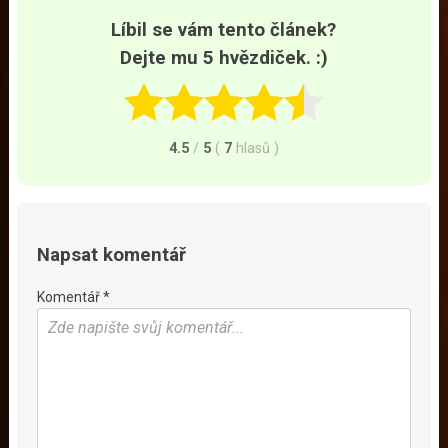
Líbil se vám tento článek?
Dejte mu 5 hvězdiček. :)
4.5
/
5
(
7
hlasů
)
Napsat komentář
Komentář *