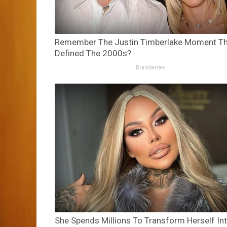
Remember The Justin Timberlake Moment Th
Defined The 2000s?
Brainberries
She Spends Millions To Transform Herself In