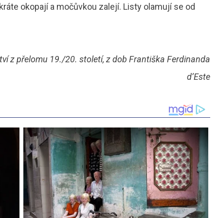
ikráte okopají a močůvkou zalejí. Listy olamují se od
ví z přelomu 19./20. století, z dob Františka Ferdinanda
d’Este