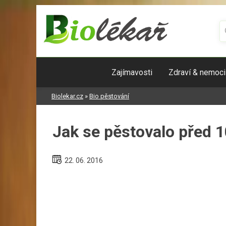
Skip
to
content
Zajímavosti
Zdraví & nemoci
Biolekar.cz
»
Bio pěstování
Jak se pěstovalo před 1
22. 06. 2016