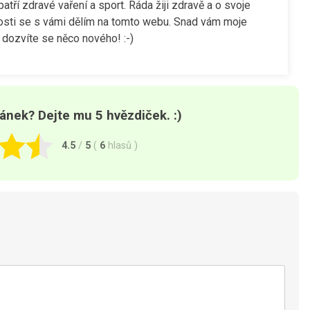
tří zdravé vaření a sport. Ráda žiji zdravě a o svoje
osti se s vámi dělím na tomto webu. Snad vám moje
dozvíte se něco nového! :-)
lánek? Dejte mu 5 hvězdiček. :)
4.5
/
5
(
6
hlasů
)