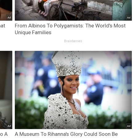
at
From Albinos To Polygamists: The World's Most
Unique Families
Brainberries
to A
A Museum To Rihanna's Glory Could Soon Be