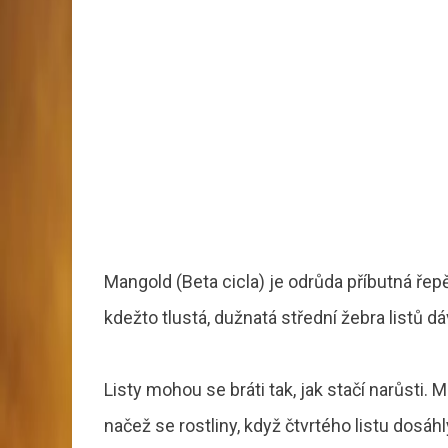
Mangold (Beta cicla) je odrůda příbutná řepě
kdežto tlustá, dužnatá střední žebra listů 
Listy mohou se bráti tak, jak stačí narůsti.
načež se rostliny, když čtvrtého listu dos