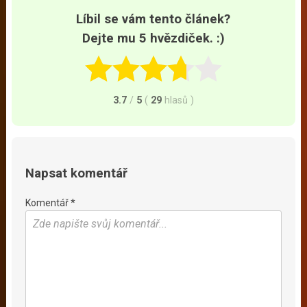
Líbil se vám tento článek?
Dejte mu 5 hvězdiček. :)
3.7
/
5
(
29
hlasů
)
Napsat komentář
Komentář *