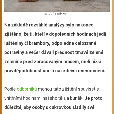
zdroj: freepik.com
Na základě rozsáhlé analýzy bylo nakonec
zjištěno, že ti, kteří v dopoledních hodinách jedli
luštěniny či brambory, odpoledne celozrnné
potraviny a večer dávali přednost tmavé zelené
zelenině před zpracovaným masem, měli nižší
pravděpodobnost úmrtí na srdeční onemocnění.
Podle
odborníků
mohou tato zjištění souviset s
vnitřními hodinami našeho těla a buněk.
Je proto
důležité, aby osoby s cukrovkou sladily své