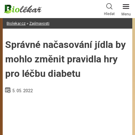
Skip
to
Hledat
Menu
content
Biolekar.cz
»
Zajímavosti
Správné načasování jídla by
mohlo změnit pravidla hry
pro léčbu diabetu
5. 05. 2022