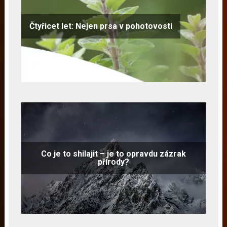
Čtyřicet let: Nejen prsa v pohotovosti
Co je to shilajit – je to opravdu zázrak
přírody?