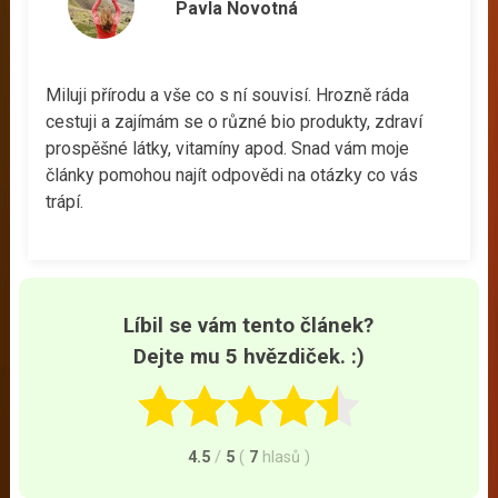
Pavla Novotná
Miluji přírodu a vše co s ní souvisí. Hrozně ráda
cestuji a zajímám se o různé bio produkty, zdraví
prospěšné látky, vitamíny apod. Snad vám moje
články pomohou najít odpovědi na otázky co vás
trápí.
Líbil se vám tento článek?
Dejte mu 5 hvězdiček. :)
4.5
/
5
(
7
hlasů
)