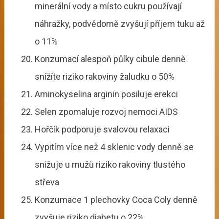
minerální vody a místo cukru používají
náhražky, podvědomě zvyšují příjem tuku až
o 11%
Konzumací alespoň půlky cibule denně
snížíte riziko rakoviny žaludku o 50%
Aminokyselina arginin posiluje erekci
Selen zpomaluje rozvoj nemoci AIDS
Hořčík podporuje svalovou relaxaci
Vypitím více než 4 sklenic vody denně se
snižuje u mužů riziko rakoviny tlustého
střeva
Konzumace 1 plechovky Coca Coly denně
zvyšuje riziko diabetu o 22%