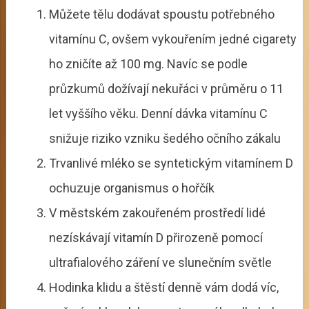
Můžete tělu dodávat spoustu potřebného
vitamínu C, ovšem vykouřením jedné cigarety
ho zničíte až 100 mg. Navíc se podle
průzkumů dožívají nekuřáci v průměru o 11
let vyššího věku. Denní dávka vitamínu C
snižuje riziko vzniku šedého očního zákalu
Trvanlivé mléko se syntetickým vitamínem D
ochuzuje organismus o hořčík
V městském zakouřeném prostředí lidé
nezískávají vitamín D přirozeně pomocí
ultrafialového záření ve slunečním světle
Hodinka klidu a štěstí denně vám dodá víc,