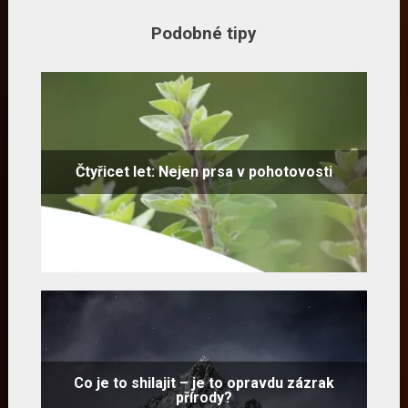
Podobné tipy
Čtyřicet let: Nejen prsa v pohotovosti
Co je to shilajit – je to opravdu zázrak
přírody?