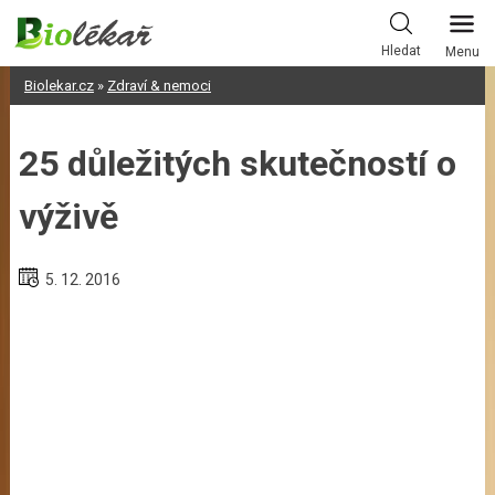
Skip
to
Hledat
Menu
content
Biolekar.cz
»
Zdraví & nemoci
25 důležitých skutečností o
výživě
5. 12. 2016