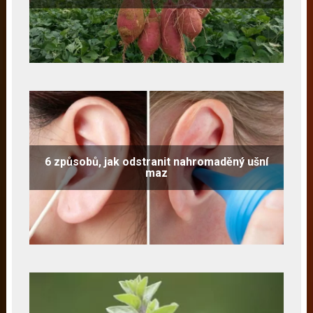
6 způsobů, jak odstranit nahromaděný ušní
maz