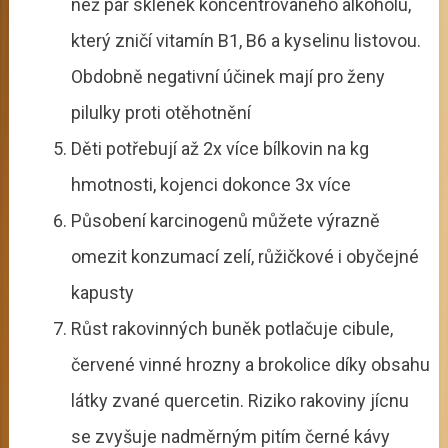
než pár sklenek koncentrovaného alkoholu,
který zničí vitamín B1, B6 a kyselinu listovou.
Obdobně negativní účinek mají pro ženy
pilulky proti otěhotnění
Děti potřebují až 2x více bílkovin na kg
hmotnosti, kojenci dokonce 3x více
Působení karcinogenů můžete výrazně
omezit konzumací zelí, růžičkové i obyčejné
kapusty
Růst rakovinných buněk potlačuje cibule,
červené vinné hrozny a brokolice díky obsahu
látky zvané quercetin. Riziko rakoviny jícnu
se zvyšuje nadměrným pitím černé kávy